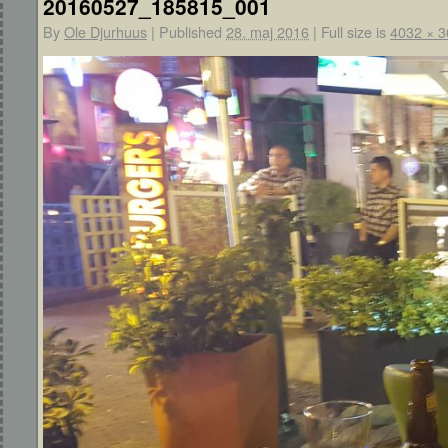
20160527_185815_001
By
Ole Djurhuus
|
Published
28. maj 2016
|
Full size is
4032 × 