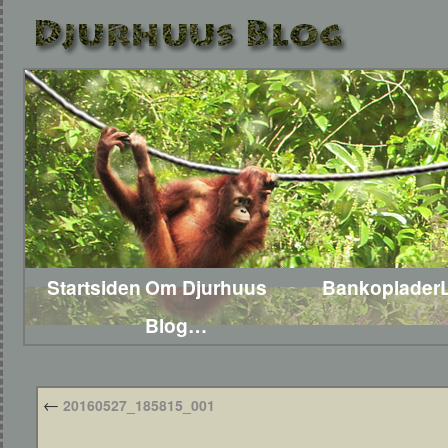
Startsiden
Om Djurhuus
Bankoplader
Blog…
←
20160527_185815_001