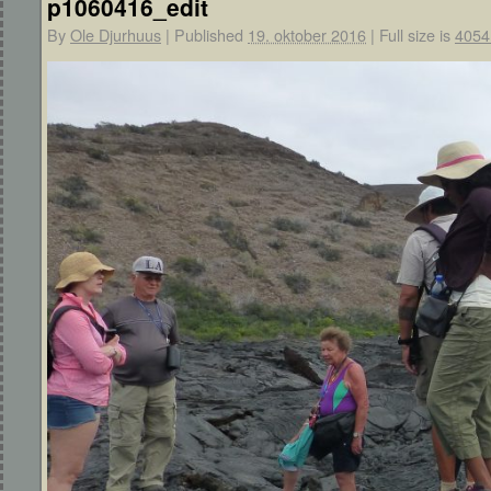
p1060416_edit
By
Ole Djurhuus
|
Published
19. oktober 2016
|
Full size is
4054