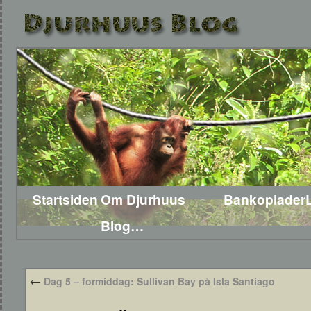
Startsiden
Om Djurhuus
Bankoplader
Blog…
←
Dag 5 – formiddag: Sullivan Bay på Isla Santiago