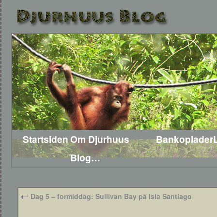
Startsiden
Om Djurhuus
Bankoplader
Blog…
←
Dag 5 – formiddag: Sullivan Bay på Isla Santiago