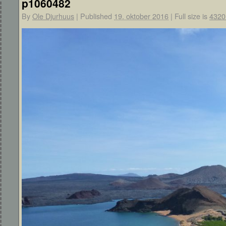
p1060482
By
Ole Djurhuus
|
Published
19. oktober 2016
|
Full size is
4320