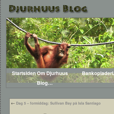
Startsiden
Om Djurhuus
Bankoplader
Blog…
←
Dag 5 – formiddag: Sullivan Bay på Isla Santiago