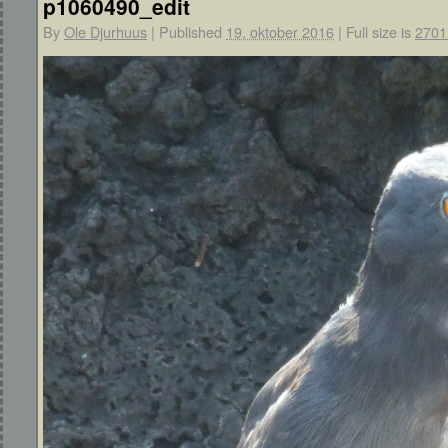
p1060490_edit
By
Ole Djurhuus
|
Published
19. oktober 2016
|
Full size is
2701