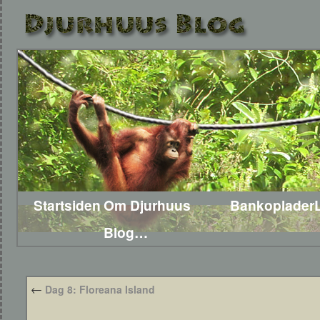
Startsiden
Om Djurhuus
Bankoplader
Blog…
←
Dag 8: Floreana Island