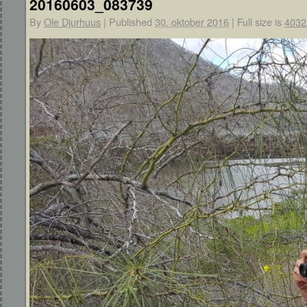
20160603_083739
By
Ole Djurhuus
|
Published
30. oktober 2016
|
Full size is
4032